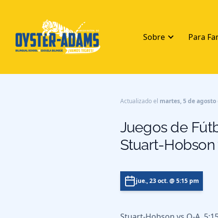
Sobre
Para Fa
Actualizado el
martes, 5 de agosto
Juegos de Fútb
Stuart-Hobson
jue., 23 oct.
@ 5:15 pm
Stuart-Hobson vs O-A, 5: