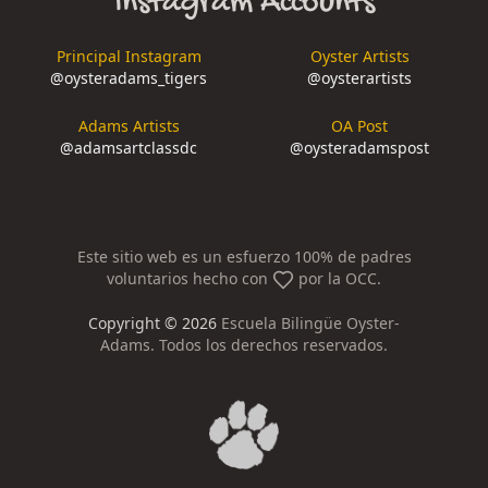
Instagram Accounts
Principal Instagram
Oyster Artists
@
oysteradams_tigers
@
oysterartists
Adams Artists
OA Post
@
adamsartclassdc
@
oysteradamspost
Este sitio web es un esfuerzo 100% de padres
voluntarios hecho con
por la OCC.
Copyright ©
2026
Escuela Bilingüe Oyster-
Adams. Todos los derechos reservados.