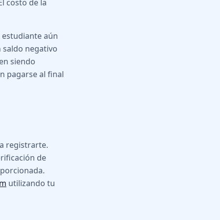
l costo de la
l estudiante aún
n saldo negativo
uen siendo
 pagarse al final
a registrarte.
erificación de
oporcionada.
om
utilizando tu