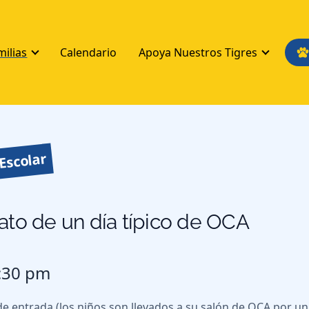
milias
Calendario
Apoya Nuestros Tigres
Escolar
to de un día típico de OCA
:30 pm
de entrada (los niños son llevados a su salón de OCA por 