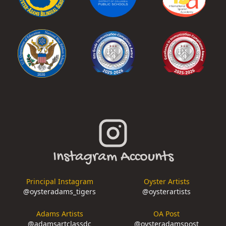
Instagram Accounts
Principal Instagram
Oyster Artists
@
oysteradams_tigers
@
oysterartists
Adams Artists
OA Post
@
adamsartclassdc
@
oysteradamspost