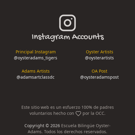
Instagram Accounts
Principal Instagram
Oyster Artists
@
oysteradams_tigers
@
oysterartists
Adams Artists
OA Post
@
adamsartclassdc
@
oysteradamspost
Este sitio web es un esfuerzo 100% de padres
voluntarios hecho con
por la OCC.
Copyright ©
2026
Escuela Bilingüe Oyster-
Adams. Todos los derechos reservados.