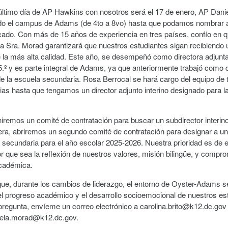
último día de AP Hawkins con nosotros será el 17 de enero, AP Dani
do el campus de Adams (de 4to a 8vo) hasta que podamos nombrar 
ficado. Con más de 15 años de experiencia en tres países, confío en q
la Sra. Morad garantizará que nuestros estudiantes sigan recibiendo
 la más alta calidad. Este año, se desempeñó como directora adjunta
 5.º y es parte integral de Adams, ya que anteriormente trabajó como
de la escuela secundaria. Rosa Berrocal se hará cargo del equipo de 
lias hasta que tengamos un director adjunto interino designado para l
niremos un comité de contratación para buscar un subdirector interino
era, abriremos un segundo comité de contratación para designar a un
 secundaria para el año escolar 2025-2026. Nuestra prioridad es de 
r que sea la reflexión de nuestros valores, misión bilingüe, y compro
cadémica.
que, durante los cambios de liderazgo, el entorno de Oyster-Adams 
el progreso académico y el desarrollo socioemocional de nuestros est
 pregunta, envíeme un correo electrónico a carolina.brito@k12.dc.gov
iela.morad@k12.dc.gov.