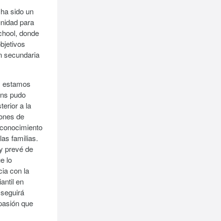
 ha sido un
unidad para
chool, donde
bjetivos
ón secundaria
, estamos
ins pudo
erior a la
iones de
 conocimiento
as familias.
 y prevé de
e lo
cia con la
antil en
 seguirá
pasión que