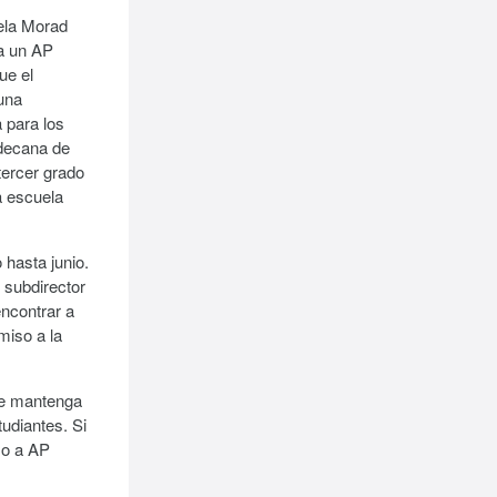
ela Morad
a un AP
ue el
 una
 para los
 decana de
tercer grado
a escuela
 hasta junio.
 subdirector
encontrar a
miso a la
se mantenga
udiantes. Si
 o a AP