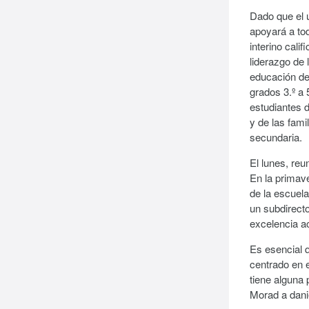
Dado que el 
apoyará a to
interino cali
liderazgo de 
educación de
grados 3.º a
estudiantes 
y de las fami
secundaria.
El lunes, reu
En la primav
de la escuela
un subdirecto
excelencia a
Es esencial 
centrado en 
tiene alguna
Morad a dan