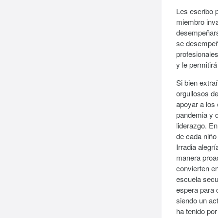
Les escribo p
miembro inva
desempeñarse
se desempeñó
profesionales
y le permiti
Si bien extr
orgullosos d
apoyar a los 
pandemia y di
liderazgo. E
de cada niño
Irradia alegr
manera proac
convierten en
escuela secu
espera para 
siendo un ac
ha tenido por