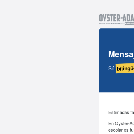
Mensa
bilingü
Sé
Estimadas fa
En Oyster-Ad
escolar es fu