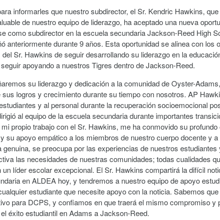
ara informarles que nuestro subdirector, el Sr. Kendric Hawkins, que
luable de nuestro equipo de liderazgo, ha aceptado una nueva oport
 como subdirector en la escuela secundaria Jackson-Reed High S
 anteriormente durante 9 años. Esta oportunidad se alinea con los o
 del Sr. Hawkins de seguir desarrollando su liderazgo en la educaci
rá seguir apoyando a nuestros Tigres dentro de Jackson-Reed.
añaremos su liderazgo y dedicación a la comunidad de Oyster-Adams
e sus logros y crecimiento durante su tiempo con nosotros. AP Hawk
estudiantes y al personal durante la recuperación socioemocional post
rigió al equipo de la escuela secundaria durante importantes transic
n mi propio trabajo con el Sr. Hawkins, me ha conmovido su profundo
 y su apoyo empático a los miembros de nuestro cuerpo docente y a l
ía genuina, se preocupa por las experiencias de nuestros estudiantes
tiva las necesidades de nuestras comunidades; todas cualidades qu
 un líder escolar excepcional. El Sr. Hawkins compartirá la difícil noti
ndaria en ALDEA hoy, y tendremos a nuestro equipo de apoyo estudi
cualquier estudiante que necesite apoyo con la noticia. Sabemos que
tivo para DCPS, y confiamos en que traerá el mismo compromiso y 
 el éxito estudiantil en Adams a Jackson-Reed.